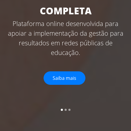
COMPLETA
as
Plataforma online desenvolvida para
o
apoiar a implementação da gestão para
f
resultados em redes públicas de
s
educação.
Saiba mais